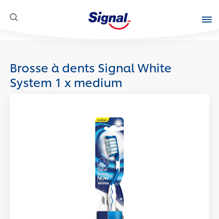
SKIP TO CONTENT
Produits
Brosse à dents Signal White
Une Question
System 1 x medium
Innovations
Mission Sociale