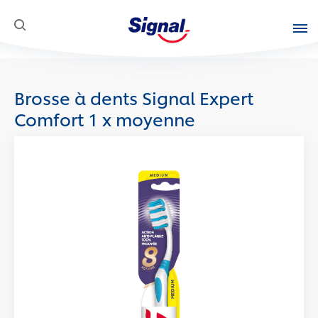
SKIP TO CONTENT
Produits
Brosse à dents Signal Expert
Une Question
Comfort 1 x moyenne
Innovations
Mission Sociale