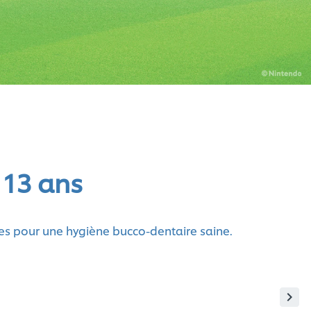
 13 ans
des pour une hygiène bucco-dentaire saine.