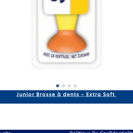
Junior Brosse à dents – Extra Soft ​
 site
Paramètres des cookies