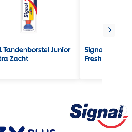
l Tandenborstel Junior
Signal Tandenb
tra Zacht
Fresh - Mediu